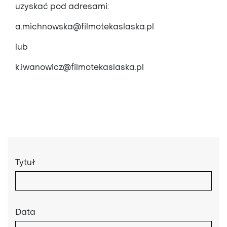
uzyskać pod adresami:
a.michnowska@filmotekaslaska.pl
lub
k.iwanowicz@filmotekaslaska.pl
Tytuł
Data