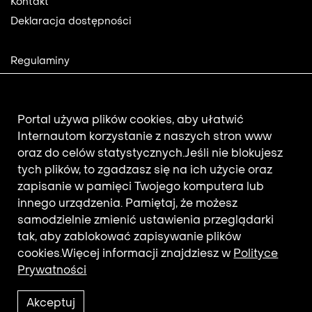
Kontakt
Deklaracja dostępności
Footer
Regulaminy
2
Polityka prywatności
Mapa strony
Aktualności
Portal używa plików cookies, aby ułatwić
Internautom korzystanie z naszych stron www
oraz do celów statystycznych.
Jeśli nie blokujesz
Newsletter
tych plików, to zgadzasz się na ich użycie oraz
zapisanie w pamięci Twojego komputera lub
innego urządzenia. Pamiętaj, że możesz
Adres e-mail subskrybenta.
samodzielnie zmienić ustawienia przeglądarki
Otrzymuj nowości z filmotekaslaska.com
tak, aby zablokować zapisywanie plików
cookies.
Więcej informacji znajdziesz w
Polityce
Prywatności
Akceptuj