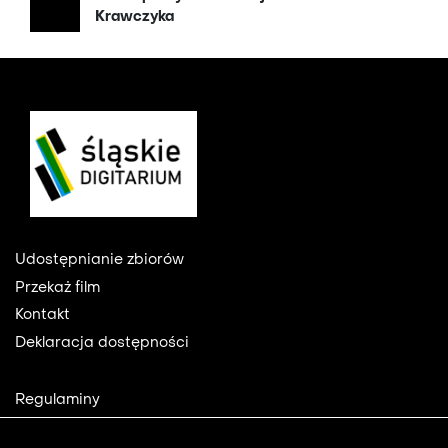
Krawczyka
Footer
Udostępnianie zbiorów
Przekaż film
Kontakt
Deklaracja dostępności
Footer
Regulaminy
2
Polityka prywatności