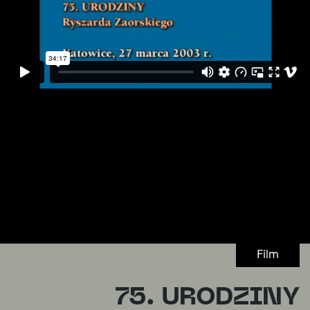
Film
75. URODZINY