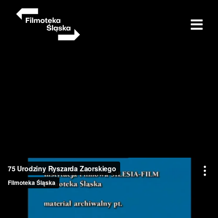
Przejdź
do
treści