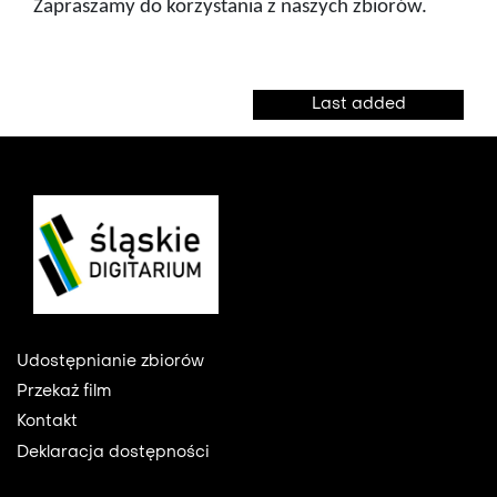
Zapraszamy do korzystania z naszych zbiorów.
Last added
Footer
Udostępnianie zbiorów
Przekaż film
Kontakt
Deklaracja dostępności