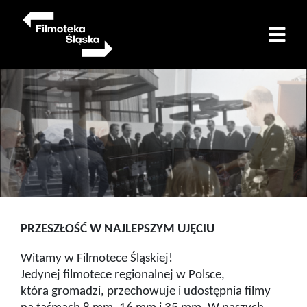
Skip
to
main
content
PRZESZŁOŚĆ W NAJLEPSZYM UJĘCIU
Witamy w Filmotece Śląskiej!
Jedynej filmotece regionalnej w Polsce,
która gromadzi, przechowuje i udostępnia filmy