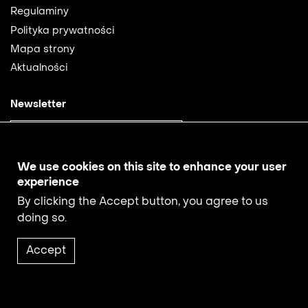
Footer
Regulaminy
2
Polityka prywatności
Mapa strony
Aktualności
Newsletter
The subscriber's email address.
We use cookies on this site to enhance your user
Receive news from filmotekaslaska.com
experience
By clicking the Accept button, you agree to us
doing so.
Accept
2021 © Copyright