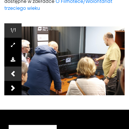
dostępne w zakładce
O Filmotece/Wolontariat
trzeciego wieku
1
/1
Previous
Next