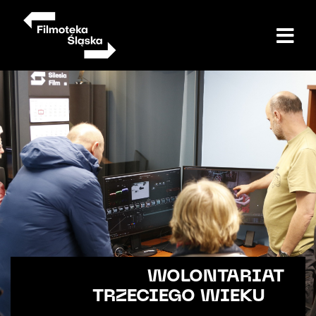
Przejdź
do
treści
WOLONTARIAT
TRZECIEGO WIEKU