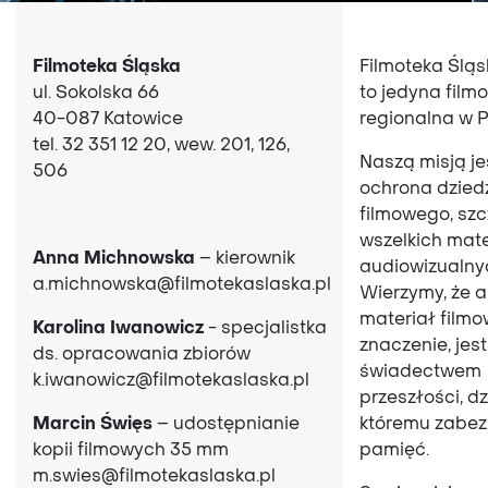
Filmoteka Śląska
Filmoteka Ślą
ul. Sokolska 66
to jedyna film
40-087 Katowice
regionalna w 
tel.
32 351 12 20, wew. 201, 126,
Naszą misją je
506
ochrona dzied
filmowego, szc
wszelkich mat
Anna Michnowska
– kierownik
audiowizualny
a.michnowska@filmotekaslaska.pl
Wierzymy, że 
materiał film
Karolina Iwanowicz
- specjalistka
znaczenie, jest
ds. opracowania zbiorów
świadectwem
k.iwanowicz@filmotekaslaska.pl
przeszłości, dz
Marcin Święs
– udostępnianie
któremu zabe
kopii filmowych 35 mm
pamięć.
m.swies@filmotekaslaska.pl