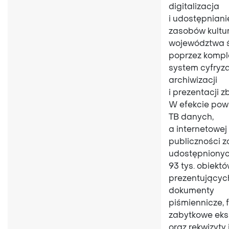
digitalizacja
i udostępniani
zasobów kultu
województwa ś
poprzez komp
system cyfryza
archiwizacji
i prezentacji z
W efekcie pow
TB danych,
a internetowej
publiczności z
udostępnionyc
93 tys. obiektó
prezentującyc
dokumenty
piśmiennicze, f
zabytkowe ek
oraz rekwizyty 