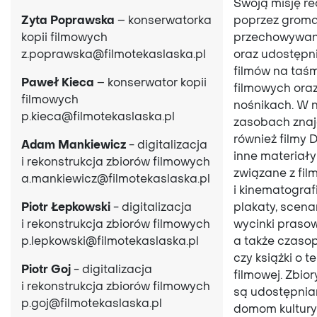
Swoją misję re
Zyta Poprawska
– konserwatorka
poprzez groma
kopii filmowych
przechowywan
z.poprawska@filmotekaslaska.pl
oraz udostępn
filmów na taś
Paweł Kieca
– konserwator kopii
filmowych oraz
filmowych
nośnikach.
W n
p.kieca@filmotekaslaska.pl
zasobach znaj
również filmy 
Adam Mankiewicz
- digitalizacja
inne materiały
i rekonstrukcja zbiorów filmowych
związane z fi
a.mankiewicz@filmotekaslaska.pl
i kinematografi
Piotr Łepkowski
- digitalizacja
plakaty, scena
i rekonstrukcja zbiorów filmowych
wycinki prasow
p.lepkowski@filmotekaslaska.pl
a także czaso
czy książki o 
Piotr Goj
- digitalizacja
filmowej. Zbio
i rekonstrukcja zbiorów filmowych
są udostępnia
p.goj@filmotekaslaska.pl
domom kultury