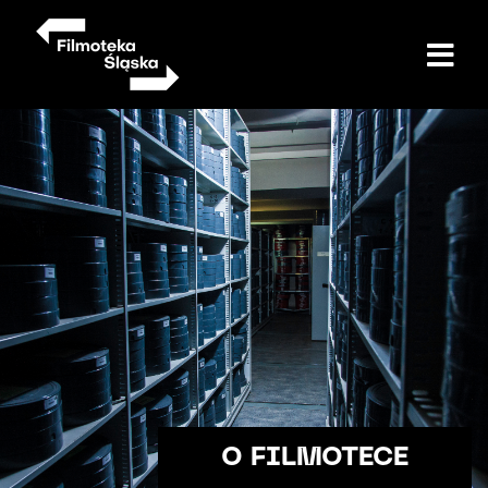
Przejdź
do
treści
O FILMOTECE