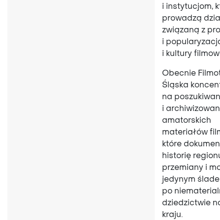
i instytucjom, 
prowadzą dzia
związaną z pr
i popularyzacj
i kultury filmow
Obecnie Filmo
Śląska koncent
na poszukiwan
i archiwizowan
amatorskich
materiałów fi
które dokumen
historię region
przemiany i m
jedynym ślad
po niemateria
dziedzictwie 
kraju.