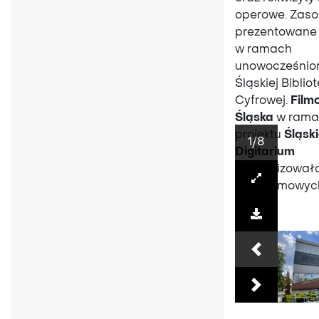
operowe. Zaso
prezentowane
w ramach
unowocześnio
Śląskiej Bibliot
Cyfrowej.
Film
Śląska
w rama
projektu
Śląsk
1
/8
Digitarium
zdigitalizował
taśm filmowyc
Previous
Next