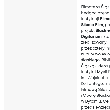
Filmoteka Śląs
będąca częśc
Instytucji
Film
Silesia Film
, p
projekt
Śląskie
Digitarium
, kt
zrealizowany
przez cztery in
kultury wojew
śląskiego: Bibl
Śląską (lidera 
Instytut Myśli 
im. Wojciecha
Korfantego, In
Filmową Silesi
i Operę Śląską
w Bytomiu. Ce
przedsięwzięc