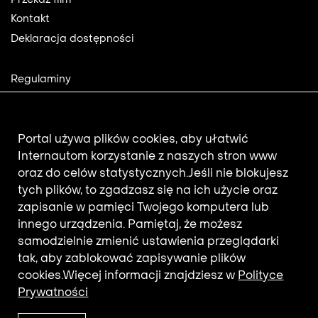
Przekaż film
Kontakt
Deklaracja dostępności
Footer
Regulaminy
2
Polityka prywatności
Mapa strony
Aktualności
Portal używa plików cookies, aby ułatwić
Internautom korzystanie z naszych stron www
oraz do celów statystycznych.
Jeśli nie blokujesz
Newsletter
tych plików, to zgadzasz się na ich użycie oraz
zapisanie w pamięci Twojego komputera lub
innego urządzenia. Pamiętaj, że możesz
Adres e-mail subskrybenta.
samodzielnie zmienić ustawienia przeglądarki
Otrzymuj nowości z filmotekaslaska.com
tak, aby zablokować zapisywanie plików
cookies.
Więcej informacji znajdziesz w
Polityce
Prywatności