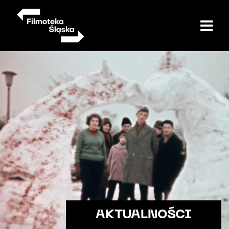
Przejdź
do
treści
AKTUALNOŚCI