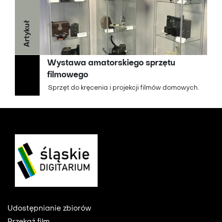
Artykuł
Wystawa amatorskiego sprzętu
filmowego
Sprzęt do kręcenia i projekcji filmów domowych.
Footer
Udostępnianie zbiorów