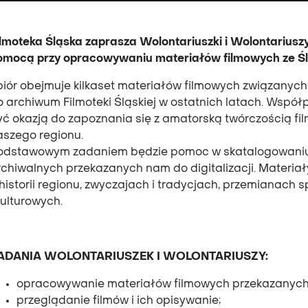
ilmoteka Śląska zaprasza Wolontariuszki i Wolontarius
omocą przy opracowywaniu materiałów filmowych ze Ślą
biór obejmuje kilkaset materiałów filmowych związanyc
o archiwum Filmoteki Śląskiej w ostatnich latach. Wsp
yć okazją do zapoznania się z amatorską twórczością fil
aszego regionu.
odstawowym zadaniem będzie pomoc w skatalogowaniu i
rchiwalnych przekazanych nam do digitalizacji. Materia
 historii regionu, zwyczajach i tradycjach, przemianach
kulturowych.
ADANIA WOLONTARIUSZEK I WOLONTARIUSZY:
opracowywanie materiałów filmowych przekazanych do
przeglądanie filmów i ich opisywanie;