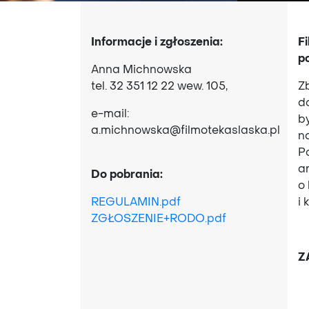
Informacje i zgłoszenia:
F
p
Anna Michnowska
tel. 32 351 12 22 wew. 105,
Z
d
e-mail:
b
a.michnowska@filmotekaslaska.pl
n
P
a
Do pobrania:
o
REGULAMIN.pdf
i 
ZGŁOSZENIE+RODO.pdf
Z