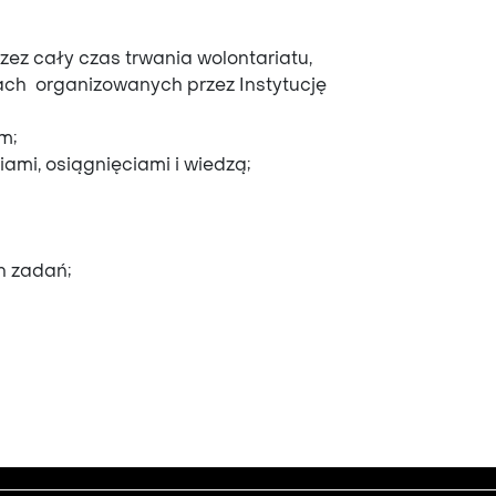
ez cały czas trwania wolontariatu,
iach organizowanych przez Instytucję
m;
ami, osiągnięciami i wiedzą;
h zadań;