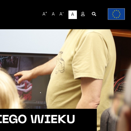
User
+
-
A
A
A
A
account
menu
IEGO WIEKU