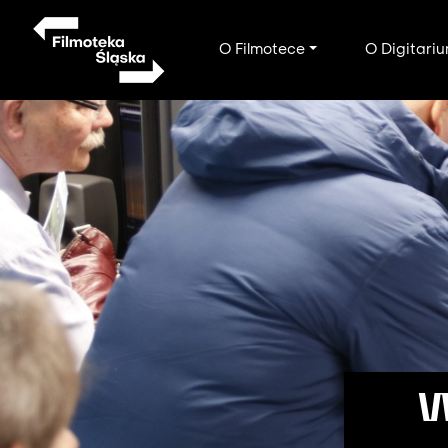
Przejdź
do
Main
O Filmotece
O Digitari
treści
navigation
WO