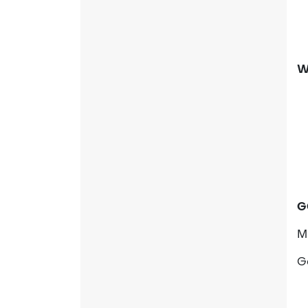
W
G
M
Go