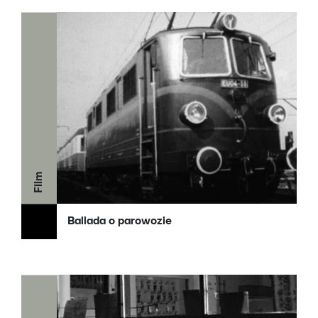
Film
Ballada o parowozie