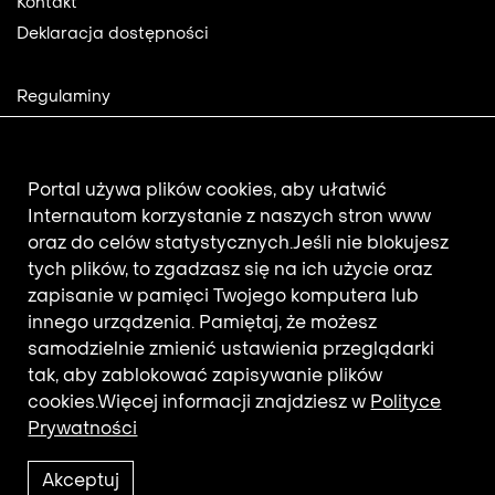
Kontakt
Deklaracja dostępności
Footer
Regulaminy
2
Polityka prywatności
Mapa strony
Aktualności
Portal używa plików cookies, aby ułatwić
Internautom korzystanie z naszych stron www
oraz do celów statystycznych.
Jeśli nie blokujesz
Newsletter
tych plików, to zgadzasz się na ich użycie oraz
zapisanie w pamięci Twojego komputera lub
innego urządzenia. Pamiętaj, że możesz
Adres e-mail subskrybenta.
samodzielnie zmienić ustawienia przeglądarki
Otrzymuj nowości z filmotekaslaska.com
tak, aby zablokować zapisywanie plików
cookies.
Więcej informacji znajdziesz w
Polityce
Prywatności
Akceptuj