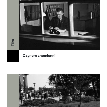
Film
Czynem znamienni