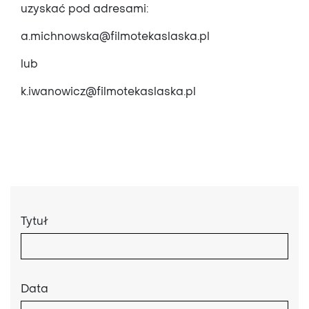
uzyskać pod adresami:
a.michnowska@filmotekaslaska.pl
lub
k.iwanowicz@filmotekaslaska.pl
Tytuł
Data