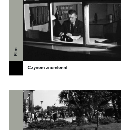
Film
Czynem znamienni