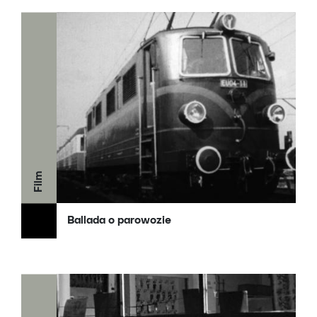
Film
Ballada o parowozie