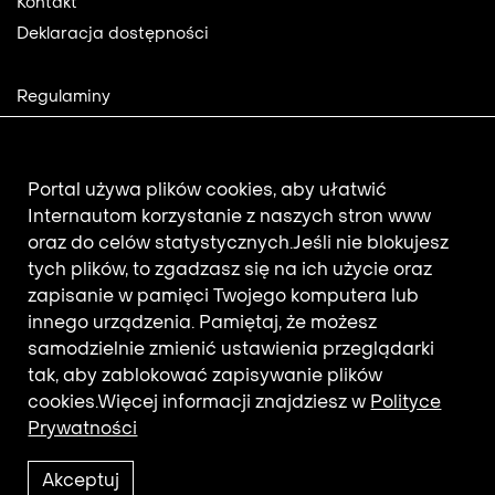
Kontakt
Deklaracja dostępności
Footer
Regulaminy
2
Polityka prywatności
Mapa strony
Aktualności
Portal używa plików cookies, aby ułatwić
Internautom korzystanie z naszych stron www
oraz do celów statystycznych.
Jeśli nie blokujesz
Newsletter
tych plików, to zgadzasz się na ich użycie oraz
zapisanie w pamięci Twojego komputera lub
innego urządzenia. Pamiętaj, że możesz
Adres e-mail subskrybenta.
samodzielnie zmienić ustawienia przeglądarki
Otrzymuj nowości z filmotekaslaska.com
tak, aby zablokować zapisywanie plików
cookies.
Więcej informacji znajdziesz w
Polityce
Prywatności
Akceptuj