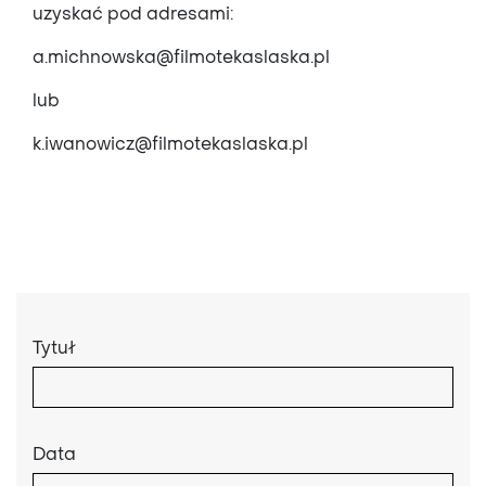
uzyskać pod adresami:
a.michnowska@filmotekaslaska.pl
lub
k.iwanowicz@filmotekaslaska.pl
Tytuł
Data