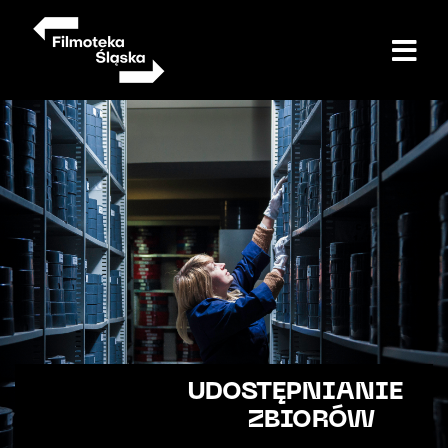
Przejdź
do
treści
UDOSTĘPNIANIE
ZBIORÓW