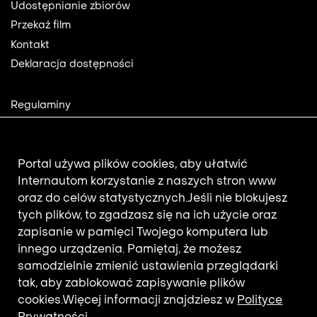
Footer
Udostępnianie zbiorów
Przekaż film
Kontakt
Deklaracja dostępności
Footer
Regulaminy
2
Polityka prywatności
Mapa strony
Aktualności
Portal używa plików cookies, aby ułatwić
Internautom korzystanie z naszych stron www
oraz do celów statystycznych.
Jeśli nie blokujesz
Newsletter
tych plików, to zgadzasz się na ich użycie oraz
zapisanie w pamięci Twojego komputera lub
innego urządzenia. Pamiętaj, że możesz
Adres e-mail subskrybenta.
samodzielnie zmienić ustawienia przeglądarki
Otrzymuj nowości z filmotekaslaska.com
tak, aby zablokować zapisywanie plików
cookies.
Więcej informacji znajdziesz w
Polityce