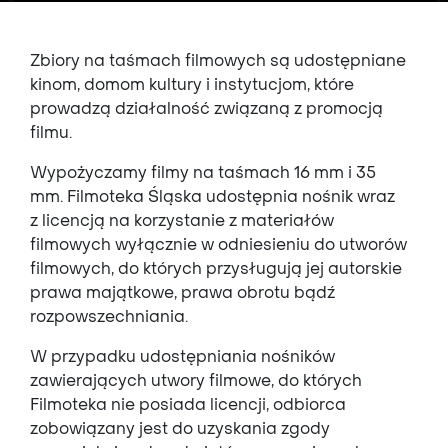
Zbiory na taśmach filmowych są udostępniane
kinom, domom kultury i instytucjom, które
prowadzą działalność związaną z promocją
filmu.
Wypożyczamy filmy na taśmach 16 mm i 35
mm.
Filmoteka Śląska udost
ę
pnia no
ś
nik wraz
z licencją na korzystanie z materia
ł
ów
filmowych
wy
łą
cznie w odniesieniu do utworów
filmowych, do których przys
ł
uguj
ą
jej autorskie
prawa maj
ą
tkowe, prawa obrotu b
ądź
rozpowszechniania.
W przypadku udost
ę
pniania no
ś
ników
zawierających utwory filmowe, do których
Filmoteka
nie posiada licencji, odbiorca
zobowi
ą
zany jest do uzyskania zgody