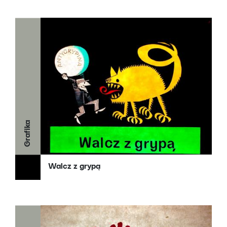
Grafika
Walcz z grypą