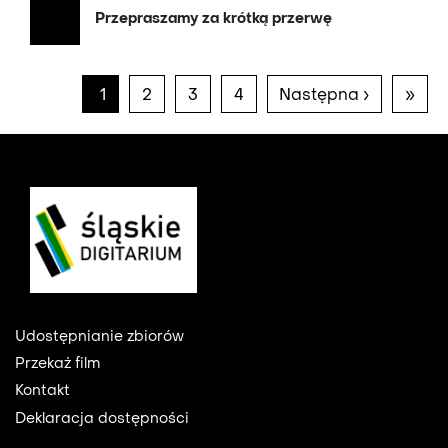
Przepraszamy za krótką przerwę
Stronicowanie
Bieżąca
1
Page
2
Page
3
Page
4
Następna
Następna ›
Osta
»
strona
strona
stro
Footer
Udostępnianie zbiorów
Przekaż film
Kontakt
Deklaracja dostępności