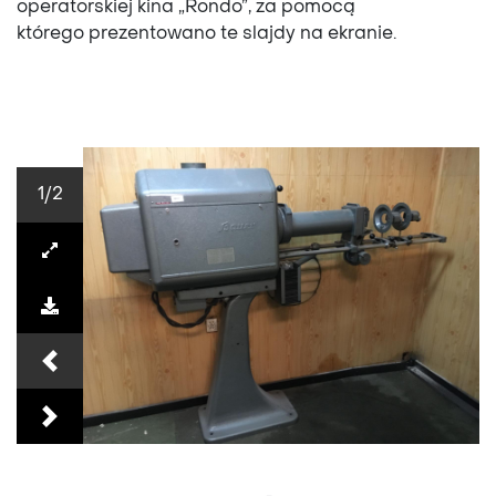
operatorskiej kina
„Rondo”
, za pomocą
którego prezentowano te slajdy na ekranie.
1
/2
Previous
Next