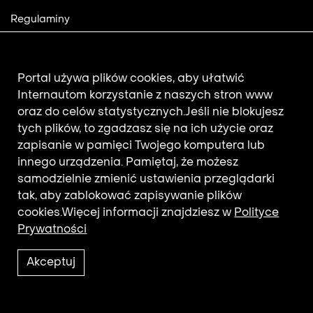
Footer
Regulaminy
2
Polityka prywatności
Mapa strony
Aktualności
Portal używa plików cookies, aby ułatwić
Internautom korzystanie z naszych stron www
oraz do celów statystycznych.
Jeśli nie blokujesz
Newsletter
tych plików, to zgadzasz się na ich użycie oraz
zapisanie w pamięci Twojego komputera lub
innego urządzenia. Pamiętaj, że możesz
Adres e-mail subskrybenta.
samodzielnie zmienić ustawienia przeglądarki
Otrzymuj nowości z filmotekaslaska.com
tak, aby zablokować zapisywanie plików
cookies.
Więcej informacji znajdziesz w
Polityce
Prywatności
Akceptuj
2021 © Copyright