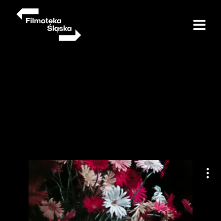
Przejdź
do
treści