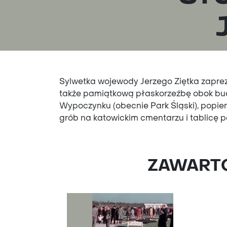
Sylwetka wojewody Jerzego Ziętka zaprez
także pamiątkową płaskorzeźbę obok bud
Wypoczynku (obecnie Park Śląski), popi
grób na katowickim cmentarzu i tablicę 
ZAWARTOŚ