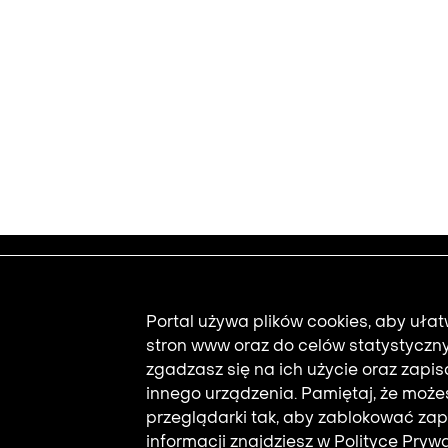
Footer
Udostępnianie 
Portal używa plików cookies, aby uła
Przekaż film
stron www oraz do celów statystyczn
Kontakt
zgadzasz się na ich użycie oraz zapi
Deklaracja dost
innego urządzenia. Pamiętaj, że może
przeglądarki tak, aby zablokować zap
informacji znajdziesz w
Polityce Pryw