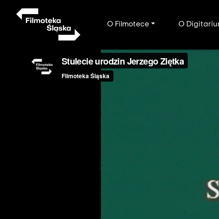
Przejdź
do
Main
O Filmotece
O Digitari
treści
navigation