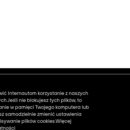
Newsletter
Footer
zbiorów
Regulaminy
2
twić Internautom korzystanie z naszych
Polityka prywatności
ych.
Jeśli nie blokujesz tych plików, to
Mapa strony
Adres e-mail subskryb
sanie w pamięci Twojego komputera lub
ępności
Aktualności
sz samodzielnie zmienić ustawienia
Otrzymuj nowości z
isywanie plików cookies.
Więcej
atności