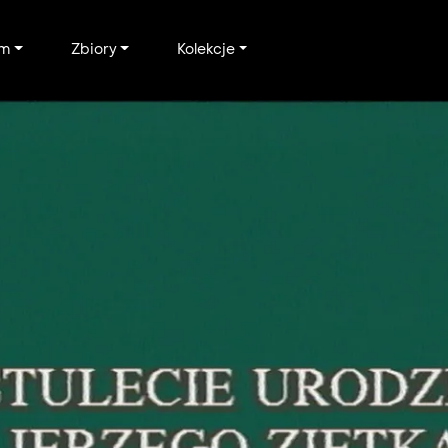
um
Zbiory
Kolekcje