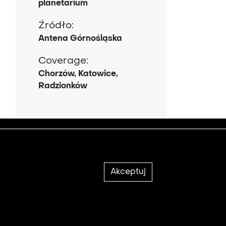
planetarium
Źródło:
Antena Górnośląska
Coverage:
Chorzów, Katowice,
Radzionków
2021 © Copyright
Akceptuj
enta.
 filmotekaslaska.com