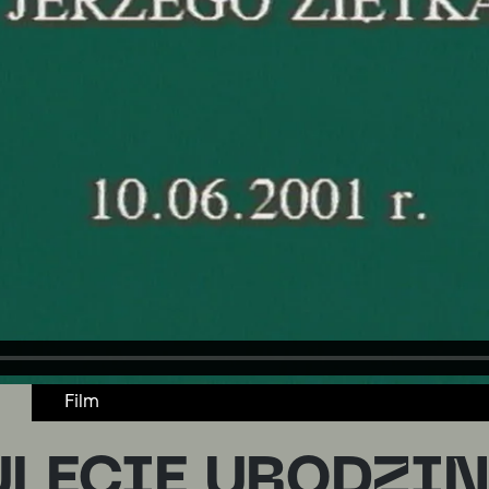
Film
ULECIE URODZI