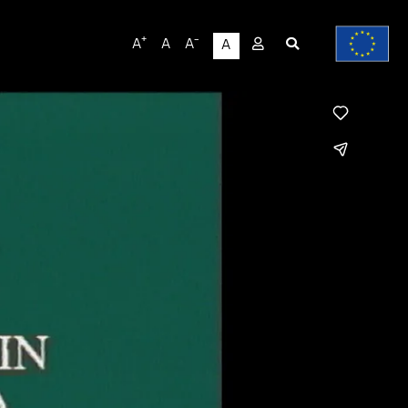
User
+
-
A
A
A
A
account
menu