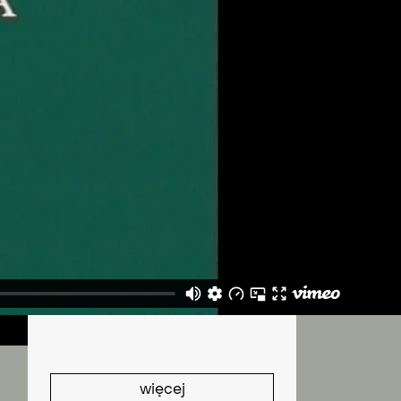
N
więcej