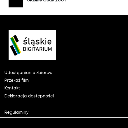
Śląskie Gody 2001
Footer
Udostępnianie zbiorów
Przekaż film
Kontakt
Deklaracja dostępności
Footer
Regulaminy
2
Polityka prywatności