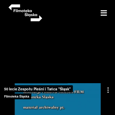
Przejdź
do
treści