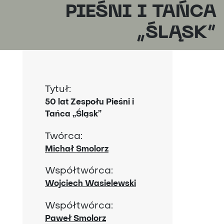
PIEŚNI I TAŃCA
„ŚLĄSK”
Tytuł:
50 lat Zespołu Pieśni i
Tańca „Śląsk”
Twórca:
Michał Smolorz
Współtwórca:
Wojciech Wasielewski
Współtwórca:
Paweł Smolorz