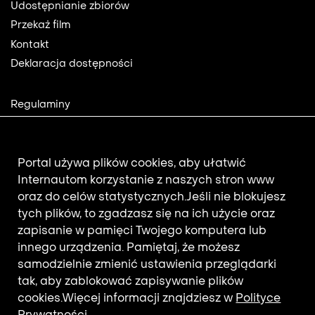
Footer
Udostępnianie zbiorów
Przekaż film
Kontakt
Deklaracja dostępności
Footer
Regulaminy
2
Polityka prywatności
Mapa strony
Aktualności
Portal używa plików cookies, aby ułatwić
Internautom korzystanie z naszych stron www
oraz do celów statystycznych.
Jeśli nie blokujesz
Newsletter
tych plików, to zgadzasz się na ich użycie oraz
zapisanie w pamięci Twojego komputera lub
innego urządzenia. Pamiętaj, że możesz
Adres e-mail subskrybenta.
samodzielnie zmienić ustawienia przeglądarki
Otrzymuj nowości z filmotekaslaska.com
tak, aby zablokować zapisywanie plików
cookies.
Więcej informacji znajdziesz w
Polityce