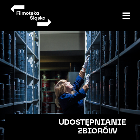
Przejdź
do
treści
UDOSTĘPNIANIE
ZBIORÓW