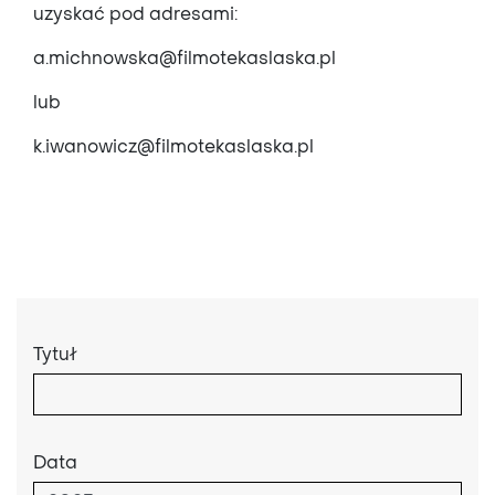
uzyskać pod adresami:
a.michnowska@filmotekaslaska.pl
lub
k.iwanowicz@filmotekaslaska.pl
Tytuł
Data