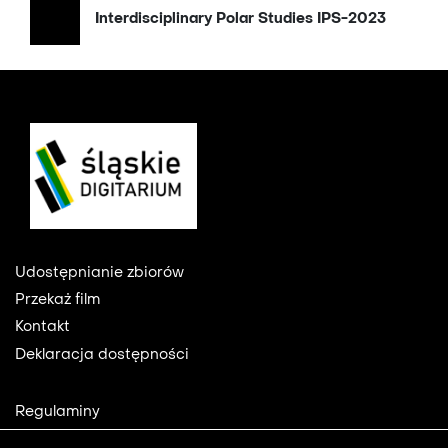
Interdisciplinary Polar Studies IPS-2023
Footer
Udostępnianie zbiorów
Przekaż film
Kontakt
Deklaracja dostępności
Footer
Regulaminy
2
Polityka prywatności