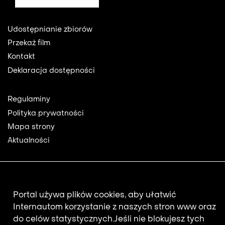
Footer
Udostępnianie zbiorów
Przekaż film
Kontakt
Deklaracja dostępności
Footer
Regulaminy
2
Polityka prywatności
Mapa strony
Aktualności
Newsletter
Portal używa plików cookies, aby ułatwić
Adres e-mail subskrybenta.
Internautom korzystanie z naszych stron www oraz
do celów statystycznych.
Jeśli nie blokujesz tych
Otrzymuj nowości z filmotekaslaska.com