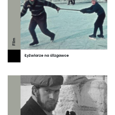
Film
Łyżwiarze na ślizgawce