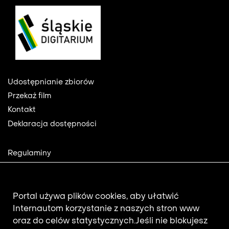
Footer
Udostępnianie zbiorów
Przekaż film
Kontakt
Deklaracja dostępności
Footer
Regulaminy
2
Polityka prywatności
Mapa strony
Aktualności
Portal używa plików cookies, aby ułatwić
Internautom korzystanie z naszych stron www
oraz do celów statystycznych.
Jeśli nie blokujesz
Newsletter