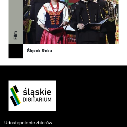
Film
Ślązak Roku
Footer
Udostępnianie zbiorów