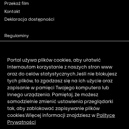
Przekaż film
Kontakt
Deklaracja dostępności
Footer
Regulaminy
2
Polityka prywatności
Mapa strony
Aktualności
Portal używa plików cookies, aby ułatwić
Internautom korzystanie z naszych stron www
oraz do celów statystycznych.
Jeśli nie blokujesz
Newsletter
tych plików, to zgadzasz się na ich użycie oraz
zapisanie w pamięci Twojego komputera lub
innego urządzenia. Pamiętaj, że możesz
Adres e-mail subskrybenta.
samodzielnie zmienić ustawienia przeglądarki
Otrzymuj nowości z filmotekaslaska.com
tak, aby zablokować zapisywanie plików
cookies.
Więcej informacji znajdziesz w
Polityce
Prywatności