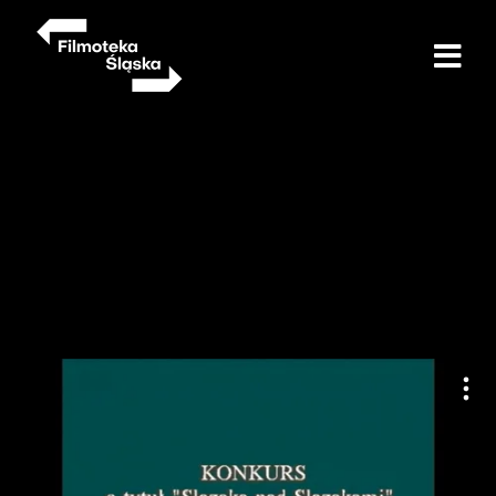
Przejdź
do
treści