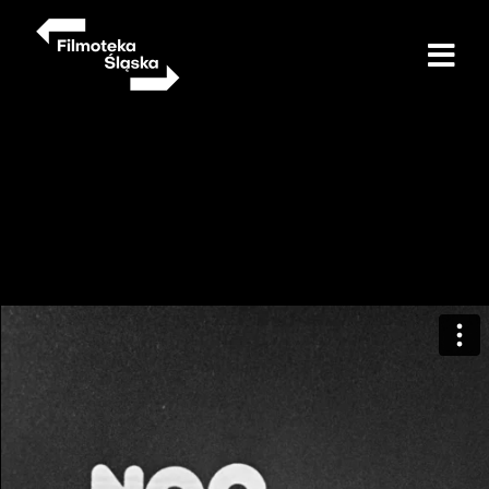
Przejdź
do
treści