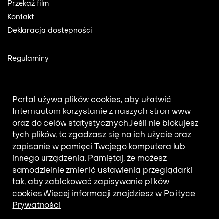
Przekaż film
Kontakt
Deklaracja dostępności
Footer
Regulaminy
2
Polityka prywatności
Mapa strony
Aktualności
Portal używa plików cookies, aby ułatwić
Internautom korzystanie z naszych stron www
oraz do celów statystycznych.
Jeśli nie blokujesz
Newsletter
tych plików, to zgadzasz się na ich użycie oraz
zapisanie w pamięci Twojego komputera lub
innego urządzenia. Pamiętaj, że możesz
Adres e-mail subskrybenta.
samodzielnie zmienić ustawienia przeglądarki
Otrzymuj nowości z filmotekaslaska.com
tak, aby zablokować zapisywanie plików
cookies.
Więcej informacji znajdziesz w
Polityce
Prywatności