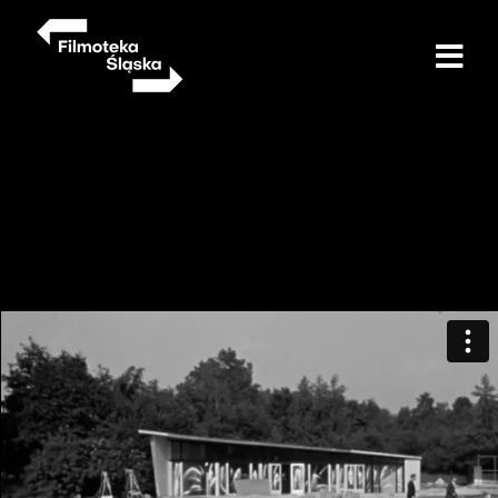
Przejdź
do
treści