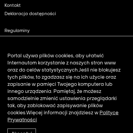
Kontakt
Deklaracja dostępności
Footer
Regulaminy
2
Polityka prywatności
Mapa strony
Aktualności
Portal używa plików cookies, aby ułatwić
Internautom korzystanie z naszych stron www
oraz do celów statystycznych.
Jeśli nie blokujesz
Newsletter
tych plików, to zgadzasz się na ich użycie oraz
zapisanie w pamięci Twojego komputera lub
innego urządzenia. Pamiętaj, że możesz
Adres e-mail subskrybenta.
samodzielnie zmienić ustawienia przeglądarki
Otrzymuj nowości z filmotekaslaska.com
tak, aby zablokować zapisywanie plików
cookies.
Więcej informacji znajdziesz w
Polityce
Prywatności