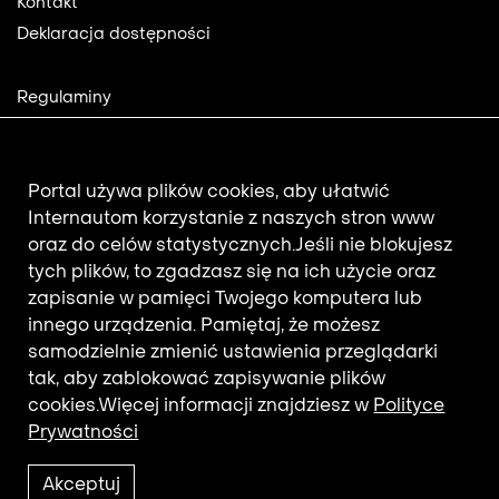
Kontakt
Deklaracja dostępności
Footer
Regulaminy
2
Polityka prywatności
Mapa strony
Aktualności
Portal używa plików cookies, aby ułatwić
Internautom korzystanie z naszych stron www
oraz do celów statystycznych.
Jeśli nie blokujesz
Newsletter
tych plików, to zgadzasz się na ich użycie oraz
zapisanie w pamięci Twojego komputera lub
innego urządzenia. Pamiętaj, że możesz
Adres e-mail subskrybenta.
samodzielnie zmienić ustawienia przeglądarki
Otrzymuj nowości z filmotekaslaska.com
tak, aby zablokować zapisywanie plików
cookies.
Więcej informacji znajdziesz w
Polityce
Prywatności
Akceptuj