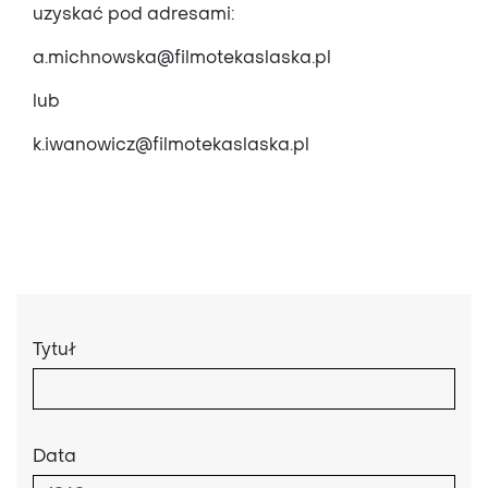
uzyskać pod adresami:
a.michnowska@filmotekaslaska.pl
lub
k.iwanowicz@filmotekaslaska.pl
Tytuł
Data