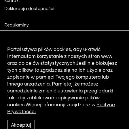
Kontakt
Deklaracja dostępności
Footer
Regulaminy
2
Polityka prywatności
Mapa strony
Aktualności
Portal używa plików cookies, aby ułatwić
Internautom korzystanie z naszych stron www
oraz do celów statystycznych.
Jeśli nie blokujesz
Newsletter
tych plików, to zgadzasz się na ich użycie oraz
zapisanie w pamięci Twojego komputera lub
innego urządzenia. Pamiętaj, że możesz
Adres e-mail subskrybenta.
samodzielnie zmienić ustawienia przeglądarki
Otrzymuj nowości z filmotekaslaska.com
tak, aby zablokować zapisywanie plików
cookies.
Więcej informacji znajdziesz w
Polityce
Prywatności
Akceptuj