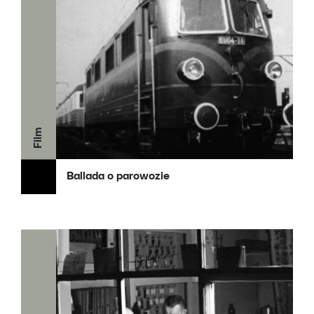
Film
Ballada o parowozie