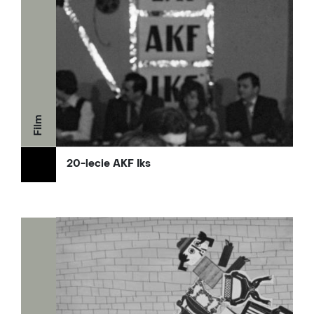
Film
20-lecie AKF Iks