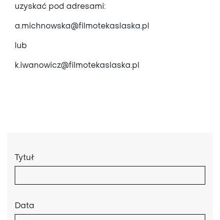
uzyskać pod adresami:
a.michnowska@filmotekaslaska.pl
lub
k.iwanowicz@filmotekaslaska.pl
Tytuł
Data